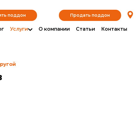
ить поддон
Продать поддон
ог
Услуги
О компании
Статьи
Контакты
другой
в