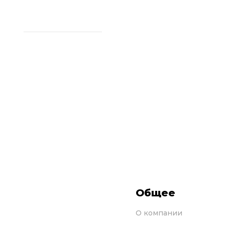
по телефону
8-800-777-77-31
Общее
О компании