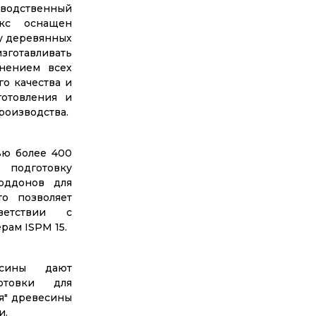
водственный
екс оснащен
у деревянных
готавливать
нением всех
о качества и
готовления и
роизводства.
ью более 400
подготовку
оддонов для
о позволяет
ветствии с
ам ISPM 15.
есины дают
отовки для
я" древесины
и.