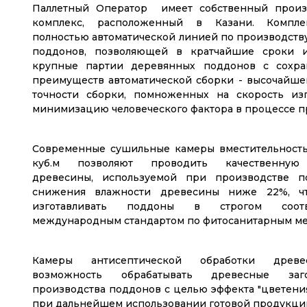
Паллетный Оператор имеет собственный произ
комплекс, расположенный в Казани. Компл
полностью автоматической линией по производств
поддонов, позволяющей в кратчайшие сроки из
крупные партии деревянных поддонов с сохра
преимуществ автоматической сборки - высочайшег
точности сборки, помноженных на скорость из
минимизацию человеческого фактора в процессе п
Современные сушильные камеры вместительност
куб.м позволяют проводить качественную 
древесины, используемой при производстве п
снижения влажности древесины ниже 22%, чт
изготавливать поддоны в строгом соот
международным стандартом по фитосанитарным мер
Камеры антисептической обработки древ
возможность обрабатывать древесные заг
производства поддонов с целью эффекта "цветени
при дальнейшем использовании готовой продукци